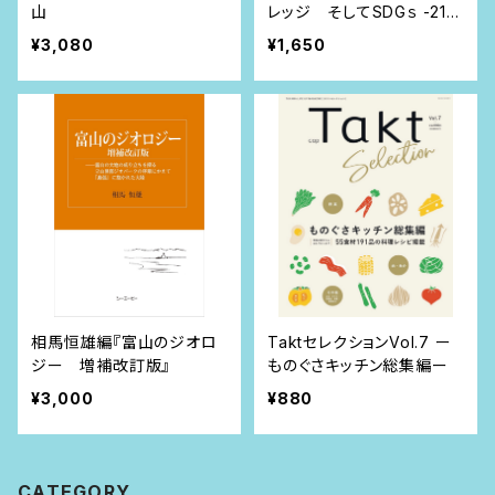
山
レッジ そしてSDGｓ -21世
紀に生きる君たちへー
¥3,080
¥1,650
相馬恒雄編『富山のジオロ
TaktセレクションVol.7 ー
ジー 増補改訂版』
ものぐさキッチン総集編ー
¥3,000
¥880
CATEGORY