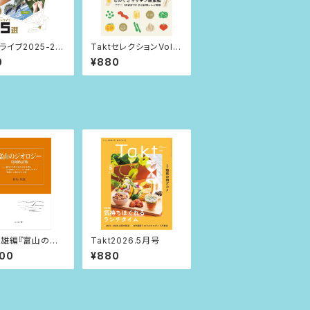
ライブ2025-20
TaktセレクションVol.7
ーものぐさキッチン総集
0
¥880
編ー
雄編『富山のジ
Takt2026.5月号
ジー 増補改訂
000
¥880