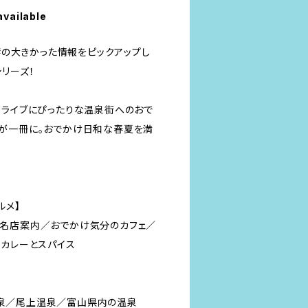
available
反響の大きかった情報をピックアップし
シリーズ！
ドライブにぴったりな温泉街へのおで
が一冊に。おでかけ日和な春夏を満
！
ルメ】
ま名店案内／おでかけ気分のカフェ／
／カレーとスパイス
泉／尾上温泉／富山県内の温泉