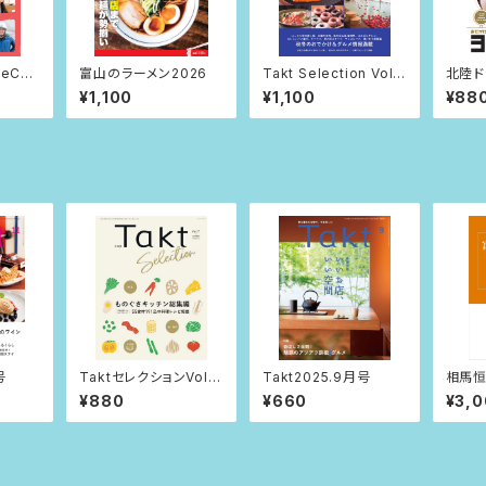
eCAL
富山のラーメン2026
Takt Selection Vol.1
北陸ド
度版
1
26
¥1,100
¥1,100
¥88
号
TaktセレクションVol.7
Takt2025.9月号
相馬恒
ーものぐさキッチン総集
オロ
¥880
¥660
¥3,
編ー
版』