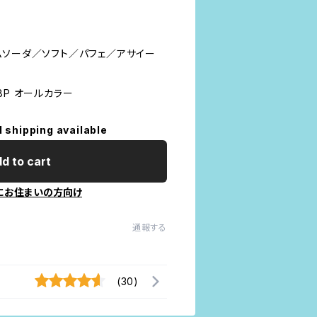
ムソーダ／ソフト／パフェ／アサイー
8P オールカラー
l shipping available
d to cart
にお住まいの方向け
通報する
(30)