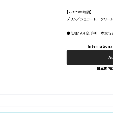
【おやつの時間】
プリン／ジェラート／クリー
●仕様：Ａ４変形判 本文12
Internationa
Ad
日本国内